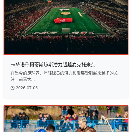
卡萨诺称柯蒂斯琼斯潜力超越麦克托米奈
在当今的足球界，年轻球员的潜力和发展受到越来越多的关
注。前意大...
2026-07-06