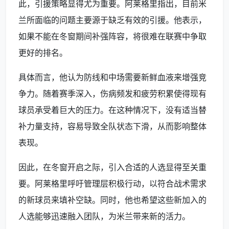
此，引援策略显得尤为重要。阿莱格里指出，目前米
兰所面临的问题主要源于缺乏有效的引援。他表示，
如果不能在冬窗期间补强阵容，将很难在联赛中争取
更好的排名。
具体而言，他认为防线和中场需要新鲜血液来增强竞
争力。随着赛季深入，伤病频发和疲劳积累使得现有
球员承受着巨大的压力。在这种情况下，没有适当替
补力量支持，容易导致全队状态下滑，从而影响整体
表现。
因此，在冬窗开启之际，引入合适的人选显得至关重
要。阿莱格里呼吁管理层积极行动，以符合战术需求
的新球员来填补空缺。同时，他也希望这些新加入的
人选能够迅速融入团队，为米兰带来新的活力。