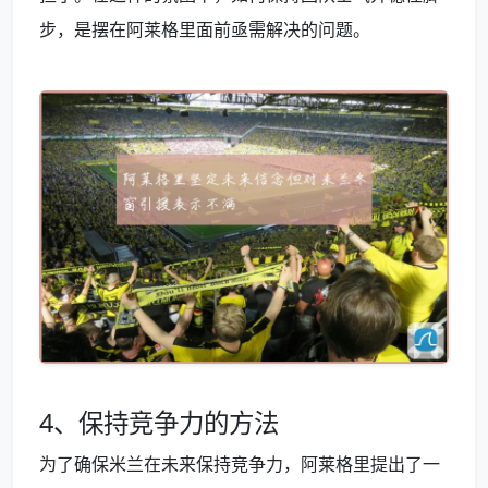
步，是摆在阿莱格里面前亟需解决的问题。
4、保持竞争力的方法
为了确保米兰在未来保持竞争力，阿莱格里提出了一