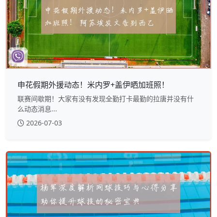
申花假期外援动态！米内罗+盖伊晒加班照！
联赛间歇期！大家有没有发现全勤打卡最勤的拉唐并没有什
么动态消息...
2026-07-03