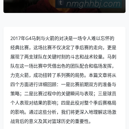
2017年G4马刺与火箭的对决是一场令人难以忘怀的
经典比赛，这场比赛不仅决定了季后赛的走向，更是
展现了两支球队在关键时刻的斗志和战术较量。马刺
队在这一场比赛中凭借出色的团队配合和临场发挥，
力克火箭，成功扭转了系列赛的局势。本篇文章将从
四个方面进行详细回顾：一是比赛前期双方的准备与
策略；二是比赛过程中的关键瞬间与表现；三是球员
个人表现对结果的影响；四是此役对整个季后赛格局
的影响。通过这些分析，我们将更深入地理解这场激
战背后的意义及其对篮球历史的重要性。