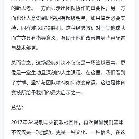
的新思考。一方面显示出团队协作的重要性；另一方
面也让人意识到即使拥有超级明星，如果缺乏必要支
持，同样难以取得胜利。这种经验教训对于其他球队
而言亦具有指导意义，有助于他们改善自身阵容配置
与战术部署。
总而言之，这场经典对决不仅仅是一场篮球赛事，更
像是一堂生动且深刻的人生课程。在这里，我们看到
了拼搏、坚持与团队精神如何改变命运，这也是体育
竞技所给予我们的最大启示之一。
总结：
2017年G4马刺与火箭激战回顾，再次提醒我们篮球
不仅仅是一项运动，更是一种文化、一种信念。在这