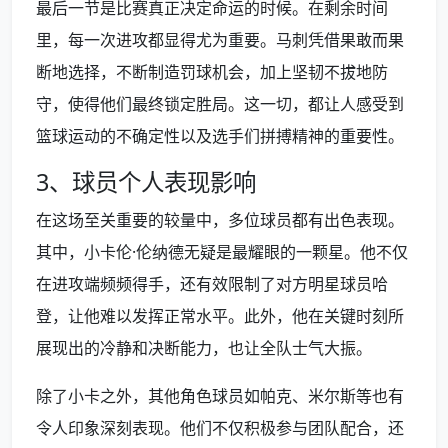
最后一节是比赛真正决定命运的时候。在剩余时间
里，每一次进攻都显得尤为重要。马刺凭借果敢而果
断地选择，不断制造罚球机会，加上坚韧不拔地防
守，使得他们最终锁定胜局。这一切，都让人感受到
篮球运动的不确定性以及选手们拼搏精神的重要性。
3、球员个人表现影响
在这场至关重要的较量中，多位球员都有出色表现。
其中，小卡伦·伦纳德无疑是最耀眼的一颗星。他不仅
在进攻端频频得手，还有效限制了对方明星球员哈
登，让他难以发挥正常水平。此外，他在关键时刻所
展现出的冷静和决断能力，也让全队士气大振。
除了小卡之外，其他角色球员如帕克、米尔斯等也有
令人印象深刻表现。他们不仅积极参与团队配合，还