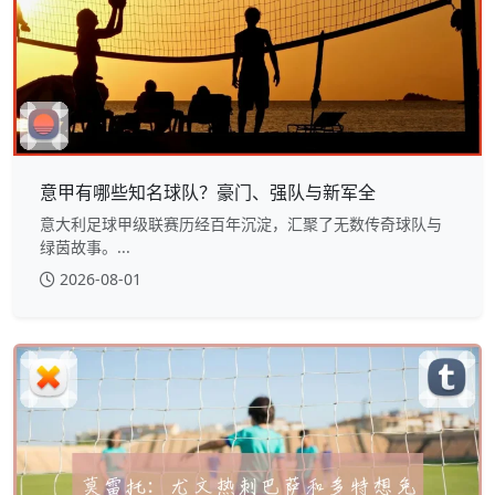
意甲有哪些知名球队？豪门、强队与新军全
意大利足球甲级联赛历经百年沉淀，汇聚了无数传奇球队与
绿茵故事。...
2026-08-01