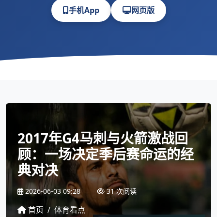
手机App
网页版
2017年G4马刺与火箭激战回
顾：一场决定季后赛命运的经
典对决
2026-06-03 09:28
31 次阅读
首页
/
体育看点