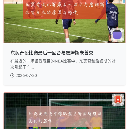
东契奇谈比赛最后一回合与詹姆斯未曾交
在最近的一场备受瞩目的NBA比赛中，东契奇和詹姆斯的对
决引起了广...
2026-07-20