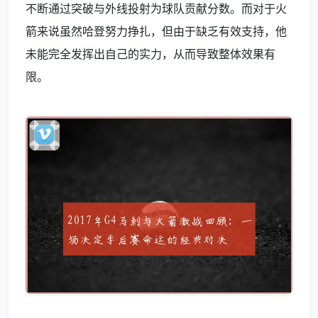
不断通过突破与外线投射为球队贡献分数。而对于火
箭来说虽然哈登努力挣扎，但由于缺乏有效支持，他
未能完全发挥出自己的实力，从而导致整体效果有
限。