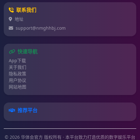
联系我们
地址
support@nmghhbj.com
快速导航
App下载
关于我们
隐私政策
用户协议
网站地图
推荐平台
© 2026 华体会官方 版权所有 · 本平台致力打造优质的数字娱乐平台