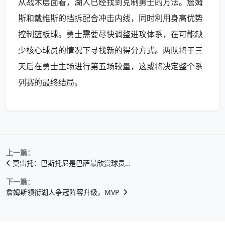
从战术层面看，湖人已经找到克制勇士的方法。詹姆
斯和戴维斯的挡拆配合冲击内线，同时利用身高优势
控制篮板球。勇士需要尽快调整进攻体系，在可能缺
少核心球员的情况下寻找新的得分方式。两队将于三
天后在勇士主场进行第五场较量，这或将决定整个系
列赛的最终结局。
上一篇：
莫雷托：巴斯托尼是巴萨最欣赏球员…
下一篇：
詹姆斯领衔湖人争冠阵容升级，MVP