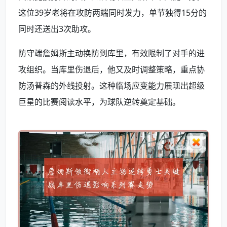
这位39岁老将在攻防两端同时发力，单节独得15分的
同时还送出3次助攻。
防守端詹姆斯主动换防到库里，有效限制了对手的进
攻组织。当库里伤退后，他又及时调整策略，重点协
防汤普森的外线投射。这种临场应变能力展现出超级
巨星的比赛阅读水平，为球队逆转奠定基础。