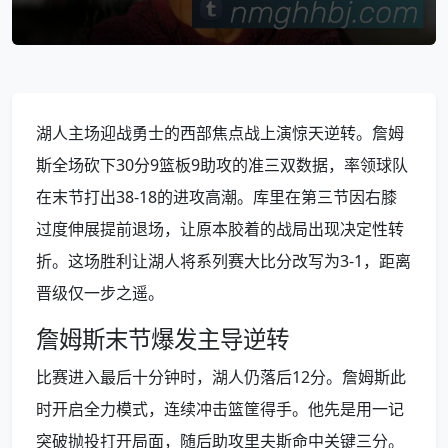
湖人主场迎战勇士的西部焦点战上演惊天逆转。詹姆
斯全场砍下30分9篮板9助攻的准三双数据，率领球队
在末节打出38-18的进攻高潮。库里在第三节因右膝
过度伸展提前退场，让原本胶着的战局出现决定性转
折。这场胜利让湖人将系列赛大比分改写为3-1，距离
晋级仅一步之遥。
詹姆斯末节爆发主导逆转
比赛进入最后十分钟时，湖人仍落后12分。詹姆斯此
时开启全力模式，连续冲击篮筐得手。他先是用一记
突破抛投打开局面，随后助攻里夫斯命中关键三分。