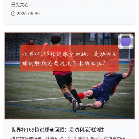
最先关心...
2026-06-30
世界杯169粒进球全回顾：是功利足球的胜
进攻数据创纪录，比赛风格引争议 随着阿根廷队在决赛中通