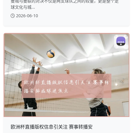
曼城与曼联的对决不仅是两支球队之间的较量，更是整个足
球文化与城...
2026-06-10
欧洲杯直播版权信息引关注 赛事转播安