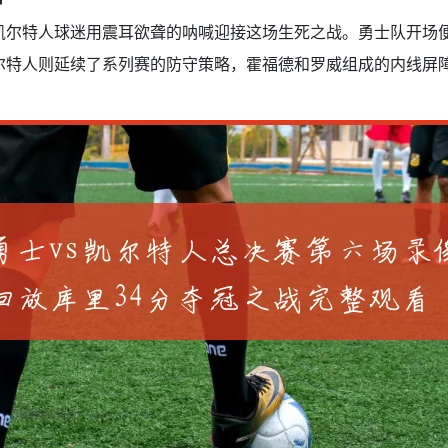
凯尔特人球迷用震耳欲聋的呐喊迎接这场生死之战。勇士队开场
尔特人则延续了系列赛的防守策略，霍福德和罗威组成的内线屏