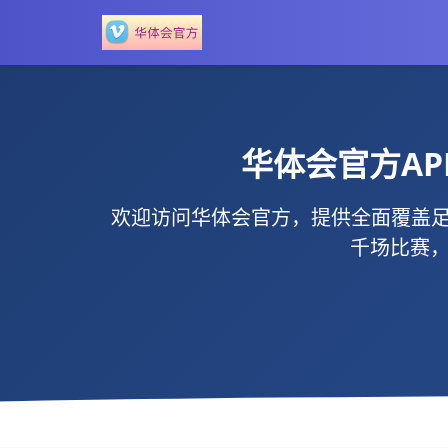
华体会官方
A
欢迎访问
华体会官方
，提供全面覆盖足
千场比赛，