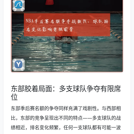
东部胶着局面：多支球队争夺有限席
位
东部季后赛名额的争夺同样充满了戏剧性。与西部相
比，东部的竞争呈现出不同的特点——多支球队的战
绩相近，排名变化频繁，任何一支球队都有可能一波