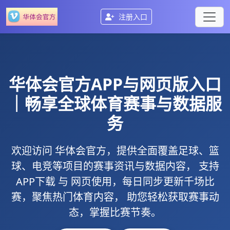
注册入口
华体会官方
APP与网页版入口
｜畅享全球体育赛事与数据服
务
欢迎访问
华体会官方
，提供全面覆盖足球、篮
球、电竞等项目的赛事资讯与数据内容， 支持
APP下载
与
网页使用
，每日同步更新千场比
赛，聚焦热门体育内容， 助您轻松获取赛事动
态，掌握比赛节奏。