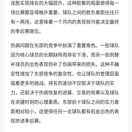
连胜实现排名的大幅提升。这种胶着的局面使得每一
场比赛都显得格外重要，球队之间的胜负差距往往只
有一两场，这意味着一个月内的表现就可能决定最终
的季后赛席位。
伤病问题在东部的竞争中扮演了重要角色。一些球队
因为核心球员的长期缺阵而排名下滑，而另一些则替
补球员的出色表现弥补了伤病带来的损失。这种不确
定性增加了东部竞争的复杂性，也让球队的管理层面
临着更多的挑战。排名的波动不仅取决于球队的实
力，还取决于伤病恢复的进展、交易的效果以及球队
在关键时刻的心理素质。东部前十球队之间的实力差
距相对较小，这使得任何一支球队都有机会出色的表
现挤进季后赛。