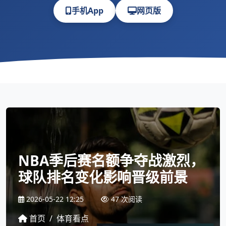
手机App
网页版
NBA季后赛名额争夺战激烈，
球队排名变化影响晋级前景
2026-05-22 12:25
47 次阅读
首页
/
体育看点